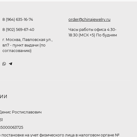
Очки P38980
291,80
₽
8 (964) 635-16-74
order@chinajewelry.ru
253
₽
8 (902) 569-67-40
Часы работы офиса 4:30-
18:30 (МСК +5) По будням
г. Москва, Павловская ул.,
Очки K82133
вл7 - пункт выдачи (по
согласованию)
255
₽
Очки P96375
НИИ
247,30
₽
199
₽
Денис Ростиславович
61
5000063725
Очки K82287
 постановке на учет физического лица в налоговом органе №