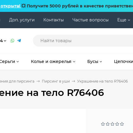
 открыта!
💥 Получите 5000 рублей в качестве приветстве
и
Доп. услуги
Контакты
Частые вопросы
Еще
74
Серьги
Колье и ожерелья
Бусы
Цепочк
ния для пирсинга
Пирсинг в уши
Украшение на тело R76406
ние на тело R76406