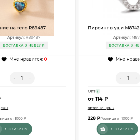
ние на тело R89487
Пирсинг в уши M8742
Артикул:
R89487
Артикул:
M87
ДОСТАВКА 3 НЕДЕЛИ
ДОСТАВКА 3 Н
Мне нравится:
0
Мне нрави
-
+
-
+
Опт
i
₽
от
114 ₽
цены
оптовые цены
228
₽
ница от 1000 ₽
Розница от 1000 ₽
В КОРЗИНУ
В КОРЗИНУ