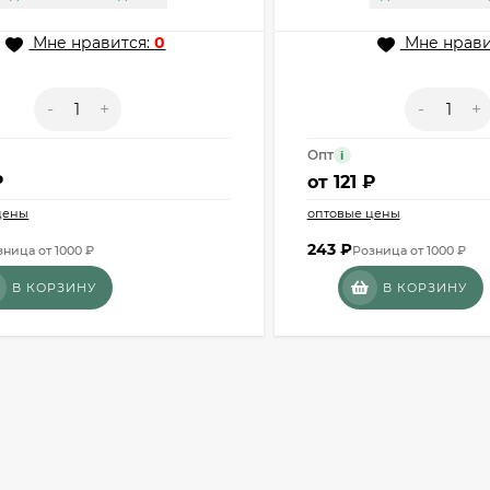
Мне нравится:
0
Мне нрави
-
+
-
+
Опт
i
₽
от
121 ₽
цены
оптовые цены
243
₽
зница от 1000 ₽
Розница от 1000 ₽
В КОРЗИНУ
В КОРЗИНУ