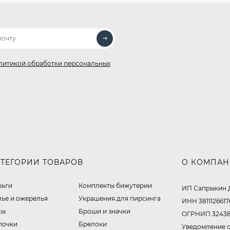
литикой обработки персональных
АТЕГОРИИ ТОВАРОВ
О КОМПА
рьги
Комплекты бижутерии
ИП Сапрыкин 
лье и ожерелья
Украшения для пирсинга
ИНН 3811126617
сы
Броши и значки
ОГРНИП 32438
почки
Брелоки
Уведомление о