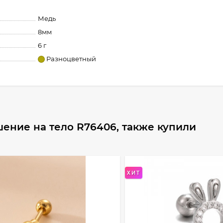
Медь
8мм
6 г
Разноцветный
ение на тело R76406, также купили
ХИТ