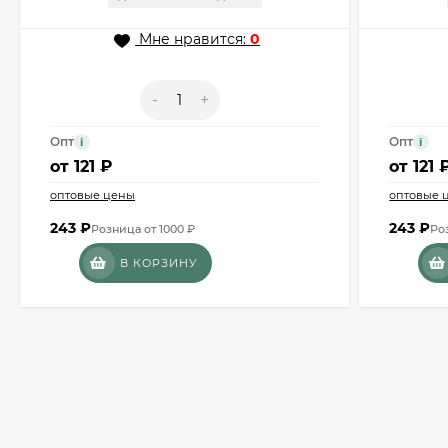
Мне нравится:
0
-
+
Опт
Опт
i
i
от
121 ₽
от
121 
оптовые цены
оптовые 
243
₽
243
₽
Розница от 1000 ₽
Ро
В КОРЗИНУ