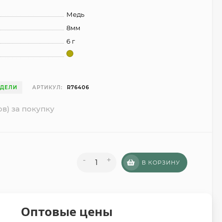
Медь
8мм
6 г
ЕДЕЛИ
АРТИКУЛ:
R76406
ов) за покупку
-
+
В КОРЗИНУ
Оптовые цены