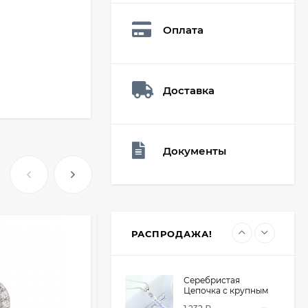
Q73882
26,60
₽
Оплата
19
₽
Доставка
Мешочек (5*7см)
Q73940
26,60
₽
19
₽
Документы
Мешочек (5*7см)
Q73952
24,90
₽
19
₽
РАСПРОДАЖА!
Серебристая
Цепочка с крупным
крестом из