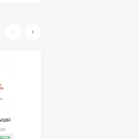
Очки Q40353
512,30
₽
339
₽
Часы мужские K32243
471,40
₽
379
₽
Ободок F21530
40261
Украшение на тело U07323
477
₽
261
Артикул:
U07323
ЕДЕЛИ
ДОСТАВКА 3 НЕДЕЛИ