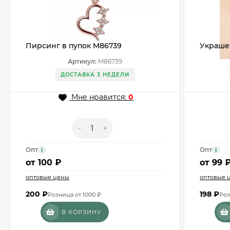
Пирсинг в пупок M86739
Украше
Артикул:
M86739
ДОСТАВКА 3 НЕДЕЛИ
Мне нравится:
0
-
+
Опт
Опт
i
i
от
100 ₽
от
99 
оптовые цены
оптовые 
200
₽
198
₽
Розница от 1000 ₽
Роз
В КОРЗИНУ