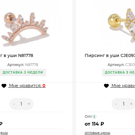
г в уши N81778
Пирсинг в уши CJE09
Артикул:
N81778
Артикул:
CJE0
ДОСТАВКА 3 НЕДЕЛИ
ДОСТАВКА 3 Н
Мне нравится:
0
Мне нрави
-
+
-
+
Опт
i
₽
от
114 ₽
цены
оптовые цены