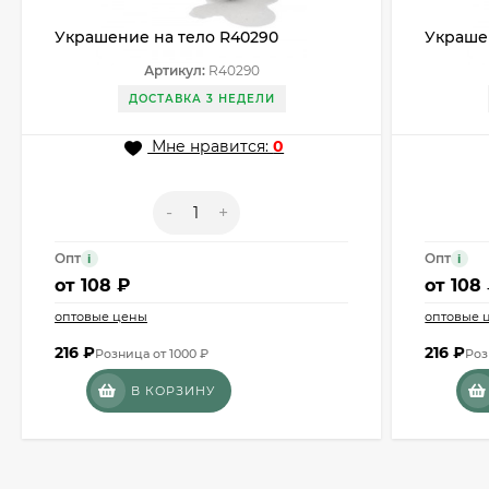
Украшение на тело R40290
Украше
Артикул:
R40290
ДОСТАВКА 3 НЕДЕЛИ
Мне нравится:
0
-
+
Опт
Опт
i
i
от
108 ₽
от
108
оптовые цены
оптовые 
216
₽
216
₽
Розница от 1000 ₽
Роз
В КОРЗИНУ