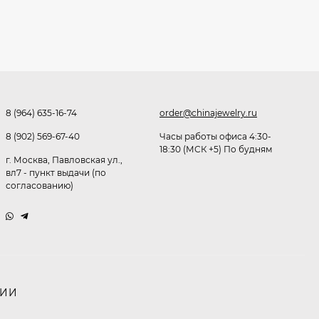
291,80
₽
253
₽
Очки K82133
8 (964) 635-16-74
order@chinajewelry.ru
255
₽
8 (902) 569-67-40
Часы работы офиса 4:30-
18:30 (МСК +5) По будням
г. Москва, Павловская ул.,
вл7 - пункт выдачи (по
Очки P96375
согласованию)
247,30
₽
199
₽
Очки K82287
НИИ
245,90
₽