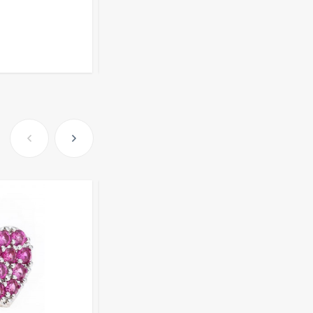
220
₽
Розница от 1000 ₽
Очки Q40353
В КОРЗИНУ
512,30
₽
339
₽
Часы мужские K32243
471,40
₽
379
₽
Ободок F21530
477
₽