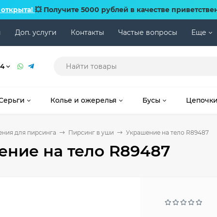
 открыта!
💥 Получите 5000 рублей в качестве приветстве
и
Доп. услуги
Контакты
Частые вопросы
Еще
74
Серьги
Колье и ожерелья
Бусы
Цепочк
ния для пирсинга
Пирсинг в уши
Украшение на тело R89487
ние на тело R89487