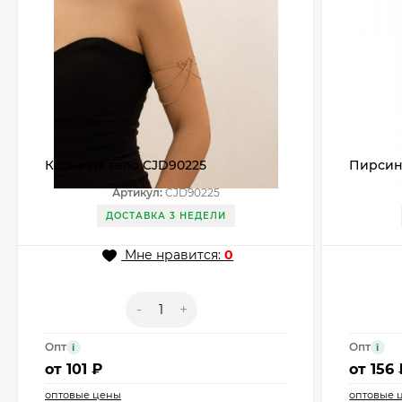
Колье на тело CJD90225
Пирсин
Артикул:
CJD90225
ДОСТАВКА 3 НЕДЕЛИ
Мне нравится:
0
-
+
Опт
Опт
i
i
от
101 ₽
от
156 
оптовые цены
оптовые 