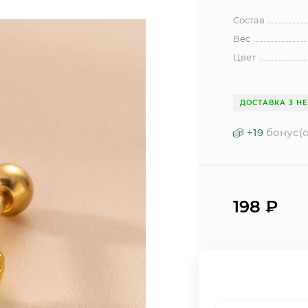
Состав
Вес
Цвет
ДОСТАВКА 3 Н
+
19
бонус(о
198
₽