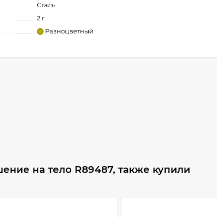
Сталь
2 г
Разноцветный
ение на тело R89487, также купили