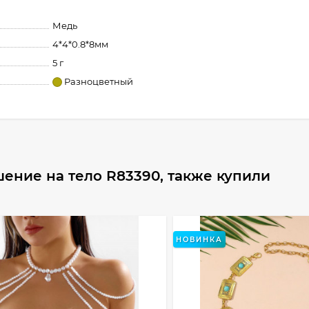
Медь
4*4*0.8*8мм
5 г
Разноцветный
ение на тело R83390, также купили
НОВИНКА