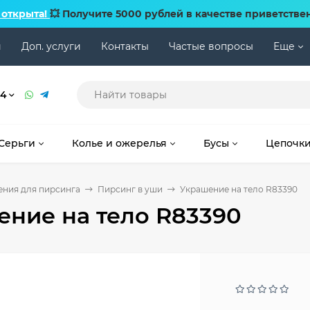
 открыта!
💥 Получите 5000 рублей в качестве приветстве
и
Доп. услуги
Контакты
Частые вопросы
Еще
74
Серьги
Колье и ожерелья
Бусы
Цепочк
ния для пирсинга
Пирсинг в уши
Украшение на тело R83390
ние на тело R83390