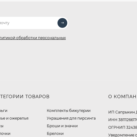
литикой обработки персональных
АТЕГОРИИ ТОВАРОВ
О КОМПА
рьги
Комплекты бижутерии
ИП Сапрыкин 
лье и ожерелья
Украшения для пирсинга
ИНН 3811126617
сы
Броши и значки
ОГРНИП 32438
почки
Брелоки
Уведомление о