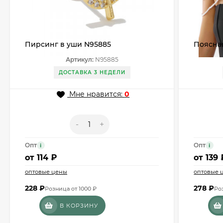
Пирсинг в уши N95885
Поясная
цвета с
Артикул:
N95885
ДОСТАВКА 3 НЕДЕЛИ
Мне нравится:
0
-
+
Опт
Опт
i
i
от
114 ₽
от
139 
оптовые цены
оптовые 
228
₽
278
₽
Розница от 1000 ₽
Ро
В КОРЗИНУ