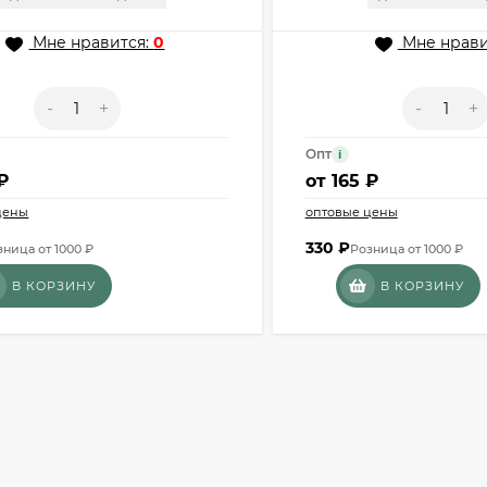
Мне нравится:
0
Мне нрави
-
+
-
+
Опт
i
₽
от
165 ₽
цены
оптовые цены
330
₽
зница от 1000 ₽
Розница от 1000 ₽
В КОРЗИНУ
В КОРЗИНУ