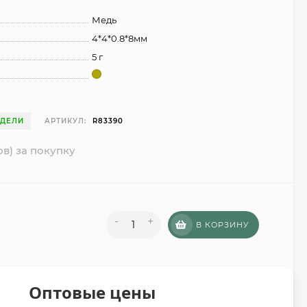
Медь
4*4*0.8*8мм
5 г
ЕДЕЛИ
АРТИКУЛ:
R83390
ов) за покупку
-
+
В КОРЗИНУ
Оптовые цены