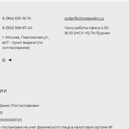
Очки P38980
291,80
₽
8 (964) 635-16-74
order@chinajewelry.ru
253
₽
8 (902) 569-67-40
Часы работы офиса 4:30-
18:30 (МСК +5) По будням
г. Москва, Павловская ул.,
Очки K82133
вл7 - пункт выдачи (по
согласованию)
255
₽
Очки P96375
НИИ
247,30
₽
199
₽
Денис Ростиславович
61
5000063725
Очки K82287
 постановке на учет физического лица в налоговом органе №