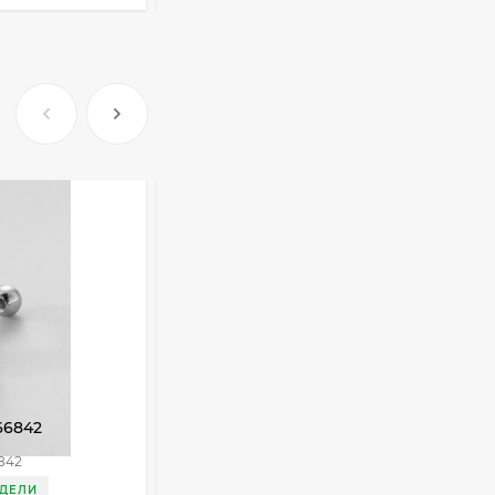
Очки Q40353
512,30
₽
339
₽
Часы мужские K32243
471,40
₽
379
₽
Ободок F21530
66842
Колье на тело CJD90099
477
₽
842
Артикул:
CJD90099
ЕДЕЛИ
ДОСТАВКА 3 НЕДЕЛИ