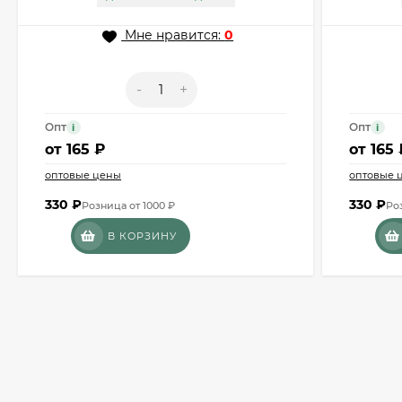
Мне нравится:
0
-
+
Опт
Опт
i
i
от
165 ₽
от
165 
оптовые цены
оптовые 
330
₽
330
₽
Розница от 1000 ₽
Ро
В КОРЗИНУ