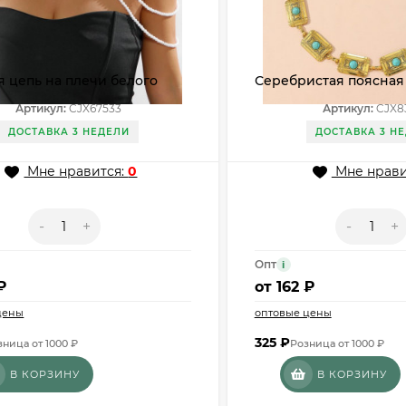
 цепь на плечи белого
Серебристая поясная 
 жемчугом CJX67533
квадратной бирюзой в
Артикул:
CJX67533
Артикул:
CJX8
CJX83979
ДОСТАВКА 3 НЕДЕЛИ
ДОСТАВКА 3 Н
Мне нравится:
0
Мне нрави
-
+
-
+
Опт
i
₽
от
162 ₽
цены
оптовые цены
325
₽
зница от 1000 ₽
Розница от 1000 ₽
В КОРЗИНУ
В КОРЗИНУ