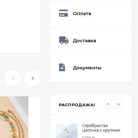
Q73882
26,60
₽
Оплата
19
₽
Доставка
Мешочек (5*7см)
Q73940
26,60
₽
19
₽
Документы
Мешочек (5*7см)
Q73952
24,90
₽
19
₽
РАСПРОДАЖА!
Серебристая
Цепочка с крупным
крестом из