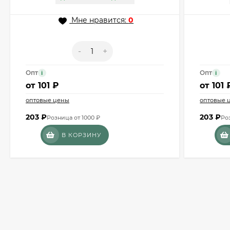
Мне нравится:
0
-
+
Опт
Опт
i
i
от
101 ₽
от
101 
оптовые цены
оптовые 
203
₽
203
₽
Розница от 1000 ₽
Ро
В КОРЗИНУ