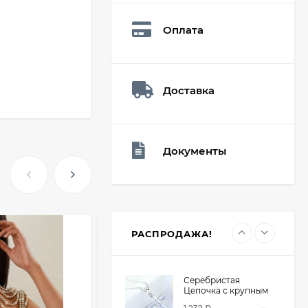
Q73882
26,60
₽
Оплата
19
₽
Доставка
Мешочек (5*7см)
Q73940
26,60
₽
19
₽
Документы
Мешочек (5*7см)
Q73952
24,90
₽
19
₽
РАСПРОДАЖА!
НОВИНКА
Серебристая
Цепочка с крупным
крестом из