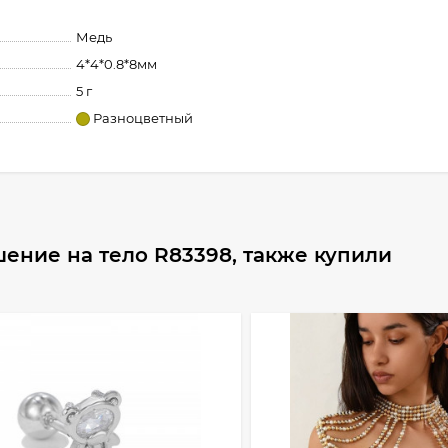
Медь
4*4*0.8*8мм
5 г
Разноцветный
ение на тело R83398, также купили