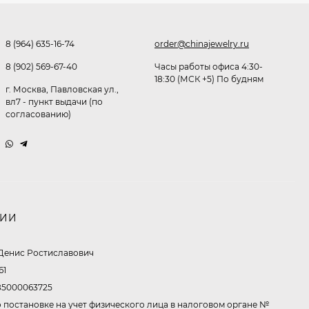
Очки P38980
291,80
₽
8 (964) 635-16-74
order@chinajewelry.ru
253
₽
8 (902) 569-67-40
Часы работы офиса 4:30-
18:30 (МСК +5) По будням
г. Москва, Павловская ул.,
Очки K82133
вл7 - пункт выдачи (по
согласованию)
255
₽
Очки P96375
НИИ
247,30
₽
199
₽
Денис Ростиславович
61
5000063725
Очки K82287
 постановке на учет физического лица в налоговом органе №