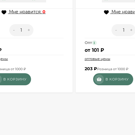
Мне нравится:
0
Мне нрави
-
+
-
+
Опт
i
₽
от
101 ₽
цены
оптовые цены
203
₽
зница от 1000 ₽
Розница от 1000 ₽
В КОРЗИНУ
В КОРЗИНУ