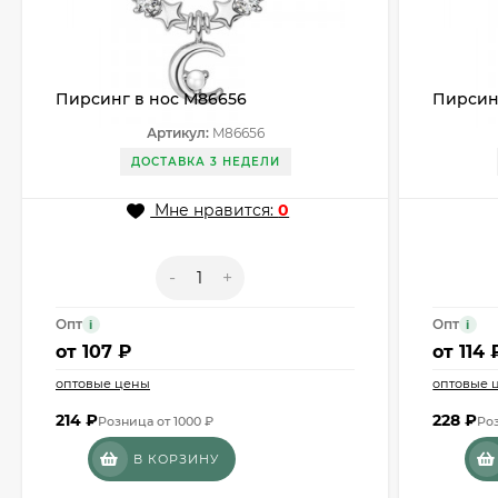
Пирсинг в нос M86656
Пирсин
Артикул:
M86656
ДОСТАВКА 3 НЕДЕЛИ
Мне нравится:
0
-
+
Опт
Опт
i
i
от
107 ₽
от
114 
оптовые цены
оптовые 
214
₽
228
₽
Розница от 1000 ₽
Роз
В КОРЗИНУ