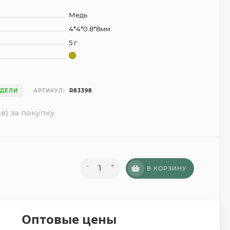
Медь
4*4*0.8*8мм
5 г
ЕДЕЛИ
АРТИКУЛ:
R83398
в) за покупку
-
+
В КОРЗИНУ
Оптовые цены