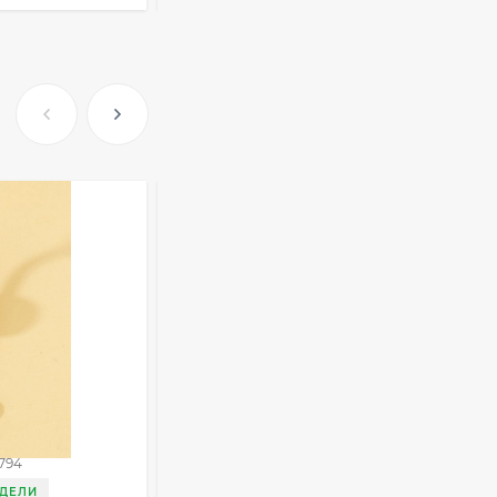
Очки Q40353
512,30
₽
339
₽
Часы мужские K32243
471,40
₽
379
₽
Ободок F21530
Пирсинг Z48793
477
₽
794
Артикул:
Z48793
ЕДЕЛИ
ДОСТАВКА 3 НЕДЕЛИ