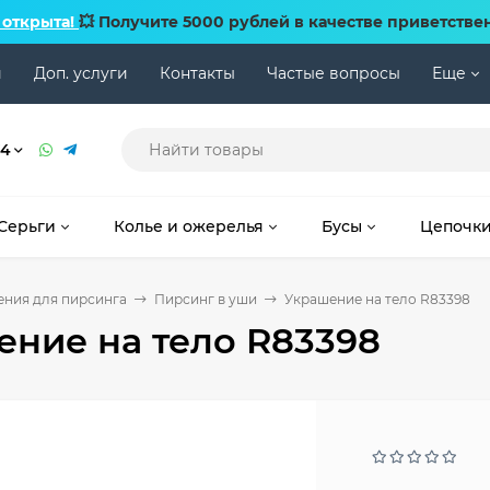
 открыта!
💥 Получите 5000 рублей в качестве приветстве
и
Доп. услуги
Контакты
Частые вопросы
Еще
74
Серьги
Колье и ожерелья
Бусы
Цепочк
ния для пирсинга
Пирсинг в уши
Украшение на тело R83398
ние на тело R83398