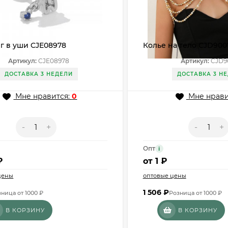
г в уши CJE08978
Колье на тело CJD900
Артикул:
CJE08978
Артикул:
CJD9
ДОСТАВКА 3 НЕДЕЛИ
ДОСТАВКА 3 Н
Мне нравится:
0
Мне нрави
-
+
-
+
Опт
i
₽
от
1 ₽
цены
оптовые цены
1 506
₽
ница от 1000 ₽
Розница от 1000 ₽
В КОРЗИНУ
В КОРЗИНУ