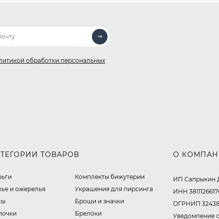
литикой обработки персональных
АТЕГОРИИ ТОВАРОВ
О КОМПА
рьги
Комплекты бижутерии
ИП Сапрыкин 
лье и ожерелья
Украшения для пирсинга
ИНН 3811126617
сы
Броши и значки
ОГРНИП 32438
почки
Брелоки
Уведомление о