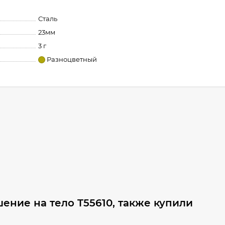
Сталь
23мм
3 г
Разноцветный
ение на тело T55610, также купили