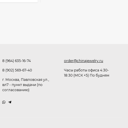
Очки P38980
291,80
₽
253
₽
Очки K82133
255
₽
8 (964) 635-16-74
order@chinajewelry.ru
8 (902) 569-67-40
Часы работы офиса 4:30-
18:30 (МСК +5) По будням
г. Москва, Павловская ул.,
Очки P96375
вл7 - пункт выдачи (по
согласованию)
247,30
₽
199
₽
Очки K82287