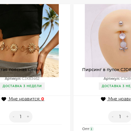
тая поясная цепь с
Пирсинг в пупок CJD
ми цветами подсолнуха
Артикул:
CJX83462
Артикул:
CJD8
62
ДОСТАВКА 3 НЕДЕЛИ
ДОСТАВКА 3 Н
Мне нравится:
0
Мне нрави
-
+
-
+
Опт
i