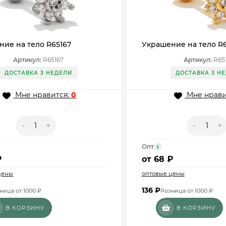
ие на тело R65167
Украшение на тело R
Артикул:
R65167
Артикул:
R65
ДОСТАВКА 3 НЕДЕЛИ
ДОСТАВКА 3 Н
Мне нравится:
0
Мне нрави
-
+
-
+
Опт
i
₽
от
68 ₽
цены
оптовые цены
136
₽
ница от 1000 ₽
Розница от 1000 ₽
В КОРЗИНУ
В КОРЗИНУ