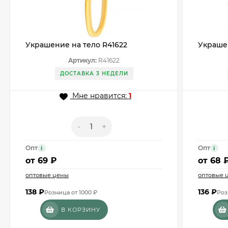
Украшение на тело R41622
Украшен
Артикул:
R41622
ДОСТАВКА 3 НЕДЕЛИ
Мне нравится:
1
-
+
Опт
Опт
i
i
от
69 ₽
от
68 
оптовые цены
оптовые 
138
₽
136
₽
Розница от 1000 ₽
Роз
В КОРЗИНУ