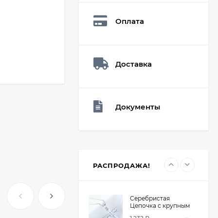
Q73882
26,60
₽
Оплата
19
₽
Доставка
Мешочек (5*7см)
Q73940
26,60
₽
19
₽
Документы
Мешочек (5*7см)
Q73952
24,90
₽
19
₽
РАСПРОДАЖА!
Серебристая
Цепочка с крупным
крестом из