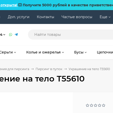
 открыта!
💥 Получите 5000 рублей в качестве приветстве
и
Доп. услуги
Контакты
Частые вопросы
Еще
74
Серьги
Колье и ожерелья
Бусы
Цепочк
ния для пирсинга
Пирсинг в пупок
Украшение на тело T55610
ние на тело T55610