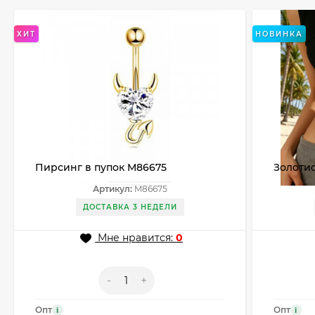
ХИТ
НОВИНКА
Пирсинг в пупок M86675
Золотис
ажурны
Артикул:
M86675
CJX834
ДОСТАВКА 3 НЕДЕЛИ
Мне нравится:
0
-
+
Опт
Опт
i
i