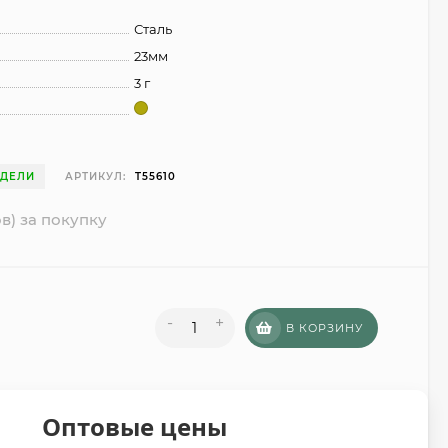
Сталь
23мм
3 г
ЕДЕЛИ
АРТИКУЛ:
T55610
в) за покупку
-
+
В КОРЗИНУ
Оптовые цены