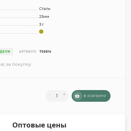
Сталь
23мм
3 г
ЕДЕЛИ
АРТИКУЛ:
T55614
в) за покупку
-
+
В КОРЗИНУ
Оптовые цены