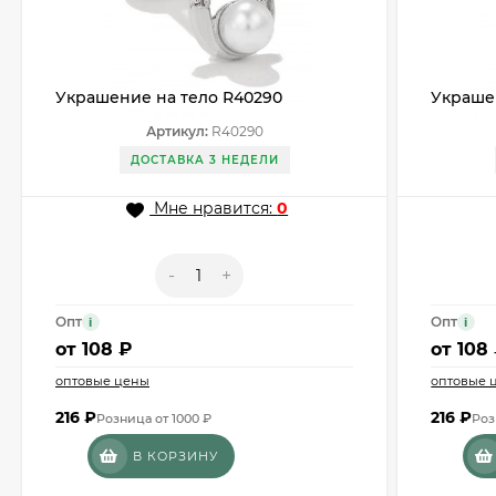
Украшение на тело R40290
Украше
Артикул:
R40290
ДОСТАВКА 3 НЕДЕЛИ
Мне нравится:
0
-
+
Опт
Опт
i
i
от
108 ₽
от
108
оптовые цены
оптовые 
216
₽
216
₽
Розница от 1000 ₽
Роз
В КОРЗИНУ