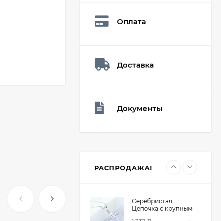
Q73882
26,60
₽
Оплата
19
₽
Доставка
Мешочек (5*7см)
Q73940
26,60
₽
19
₽
Документы
Мешочек (5*7см)
Q73952
24,90
₽
19
₽
РАСПРОДАЖА!
Серебристая
Цепочка с крупным
крестом из