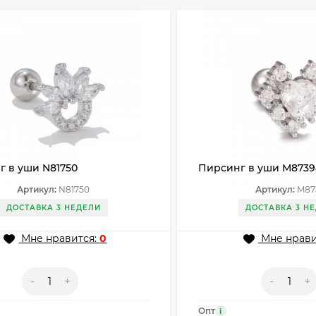
г в уши N81750
Пирсинг в уши M8739
Артикул:
N81750
Артикул:
M87
ДОСТАВКА 3 НЕДЕЛИ
ДОСТАВКА 3 Н
Мне нравится:
0
Мне нрави
-
+
-
+
Опт
i