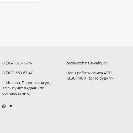
Очки P38980
291,80
₽
253
₽
Очки K82133
255
₽
8 (964) 635-16-74
order@chinajewelry.ru
8 (902) 569-67-40
Часы работы офиса 4:30-
18:30 (МСК +5) По будням
г. Москва, Павловская ул.,
Очки P96375
вл7 - пункт выдачи (по
согласованию)
247,30
₽
199
₽
Очки K82287