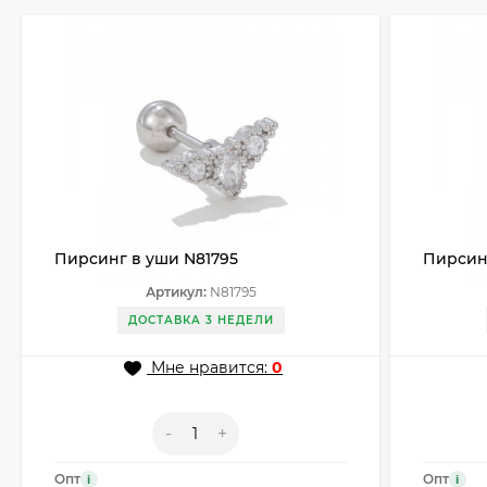
Пирсинг в уши N81795
Пирсин
Артикул:
N81795
ДОСТАВКА 3 НЕДЕЛИ
Мне нравится:
0
-
+
Опт
Опт
i
i