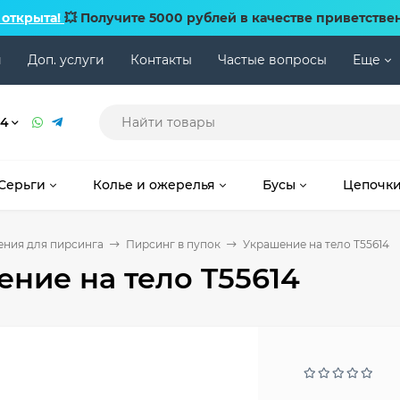
 открыта!
💥 Получите 5000 рублей в качестве приветстве
и
Доп. услуги
Контакты
Частые вопросы
Еще
74
Серьги
Колье и ожерелья
Бусы
Цепочк
ния для пирсинга
Пирсинг в пупок
Украшение на тело T55614
ние на тело T55614