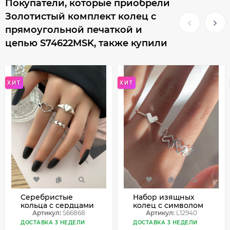
Покупатели, которые приобрели
Золотистый комплект колец с
прямоугольной печаткой и
цепью S74622MSK, также купили
ХИТ
ХИТ
Серебристые
Набор изящных
кольца с сердцами
колец с символом
и плетением
Артикул:
S66868
сердца и
Артикул:
L12940
S66868
геометрией L12940
ДОСТАВКА 3 НЕДЕЛИ
ДОСТАВКА 3 НЕДЕЛИ