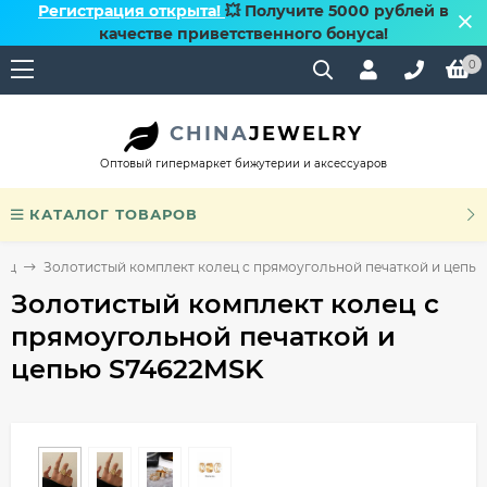
Регистрация открыта!
💥 Получите 5000 рублей в
качестве приветственного бонуса!
0
CHINA
JEWELRY
Оптовый гипермаркет бижутерии и аксессуаров
КАТАЛОГ ТОВАРОВ
ец
Золотистый комплект колец с прямоугольной печаткой и цепь
Золотистый комплект колец с
прямоугольной печаткой и
цепью S74622MSK