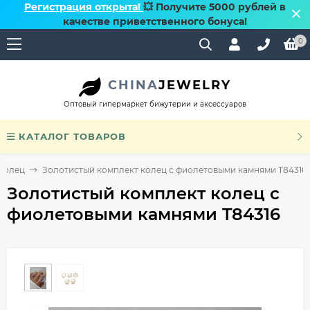
Регистрация открыта!
💥 Получите 5000 рублей в
качестве приветственного бонуса!
0
CHINA
JEWELRY
Оптовый гипермаркет бижутерии и аксессуаров
КАТАЛОГ ТОВАРОВ
колец
Золотистый комплект колец с фиолетовыми камнями T84316
Золотистый комплект колец с
фиолетовыми камнями T84316