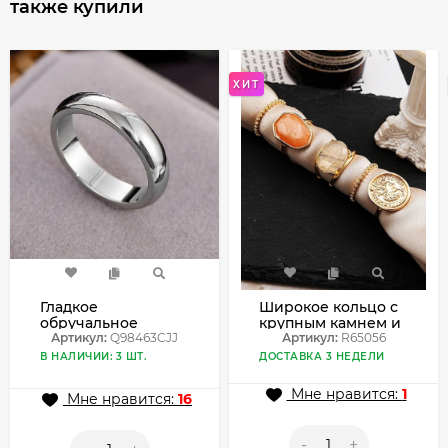
также купили
ХИТ
Гладкое
Широкое кольцо с
обручальное
крупным камнем и
кольцо из
Артикул:
Q98463CJJ
декоративные
Артикул:
R65056
полированной
монеты R65056
В НАЛИЧИИ: 3 ШТ.
ДОСТАВКА 3 НЕДЕЛИ
стали Q98463CJJ
Мне нравится:
1
Мне нравится:
16
-
+