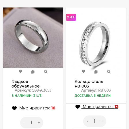
ХИТ
Гладкое
Кольцо сталь
обручальное
R81003
кольцо из
Артикул:
Q98463CJJ
Артикул:
R81003
полированной
В НАЛИЧИИ: 3 ШТ.
ДОСТАВКА 3 НЕДЕЛИ
стали Q98463CJJ
Мне нравится:
12
Мне нравится:
16
-
+
-
+