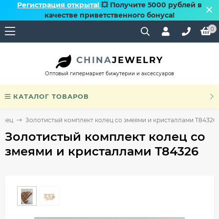
Регистрация открыта!
💥 Получите 5000 рублей в
качестве приветственного бонуса!
0
CHINA
JEWELRY
Оптовый гипермаркет бижутерии и аксессуаров
КАТАЛОГ ТОВАРОВ
олец
Золотистый комплект колец со змеями и кристаллами T84326
Золотистый комплект колец со
змеями и кристаллами T84326