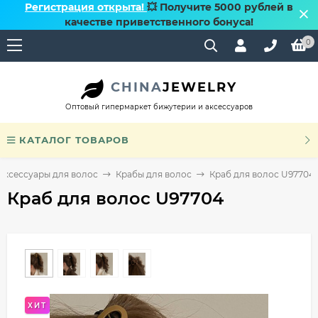
Регистрация открыта!
💥 Получите 5000 рублей в
качестве приветственного бонуса!
0
CHINA
JEWELRY
Оптовый гипермаркет бижутерии и аксессуаров
КАТАЛОГ ТОВАРОВ
Аксессуары для волос
Крабы для волос
Краб для волос U97704
Краб для волос U97704
ХИТ