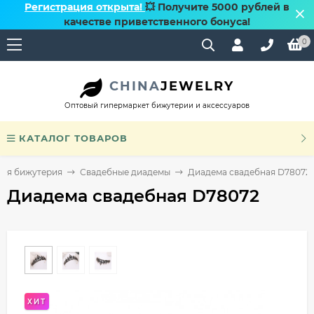
Регистрация открыта!
💥 Получите 5000 рублей в
качестве приветственного бонуса!
0
CHINA
JEWELRY
Оптовый гипермаркет бижутерии и аксессуаров
КАТАЛОГ ТОВАРОВ
ная бижутерия
Свадебные диадемы
Диадема свадебная D78072
Диадема свадебная D78072
ХИТ