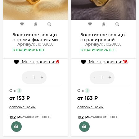
Золотистое кольцо
Золотистое кольцо
с тремя фианитами
с гравировкой
в утопленной
Артикул:
J10198CJJ
винт и мелкими
Артикул:
J10201CJJ
оправе винт
кристаллами
В НАЛИЧИИ: 6 ШТ.
В НАЛИЧИИ: 24 ШТ.
J10198CJJ
J10201CJJ
Мне нравится:
6
Мне нравится:
16
-
+
-
+
Опт
Опт
i
i
от
153 ₽
от
163 ₽
оптовые цены
оптовые цены
192
₽
192
₽
Розница от 1000 ₽
Розница от 1000 ₽