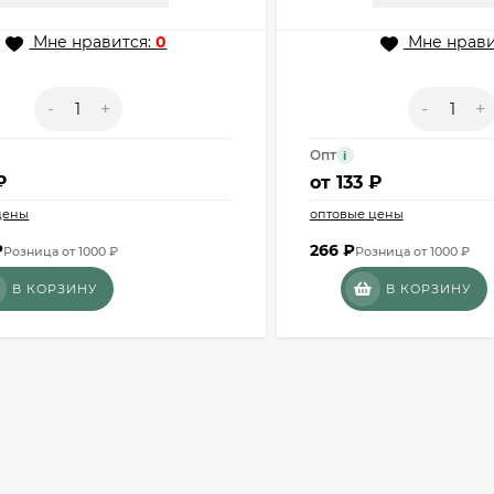
Мне нравится:
0
Мне нрави
-
+
-
+
Опт
i
₽
от
133 ₽
цены
оптовые цены
₽
266
₽
Розница от 1000 ₽
Розница от 1000 ₽
В КОРЗИНУ
В КОРЗИНУ