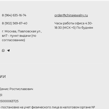
8 (964) 635-16-74
order@chinajewelry.ru
Очки P96397
8 (902) 569-67-40
Часы работы офиса 4:30-
369,10
₽
18:30 (МСК +5) По будням
242,20
₽
г. Москва, Павловская ул.,
вл7 - пункт выдачи (по
согласованию)
Очки P11514
321,50
₽
198,60
₽
НИИ
Очки K82672
Денис Ростиславович
302,60
₽
61
198,60
₽
5000063725
 постановке на учет физического лица в налоговом органе №