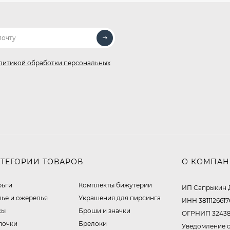
литикой обработки персональных
АТЕГОРИИ ТОВАРОВ
О КОМПА
рьги
Комплекты бижутерии
ИП Сапрыкин 
лье и ожерелья
Украшения для пирсинга
ИНН 3811126617
сы
Броши и значки
ОГРНИП 32438
почки
Брелоки
Уведомление о