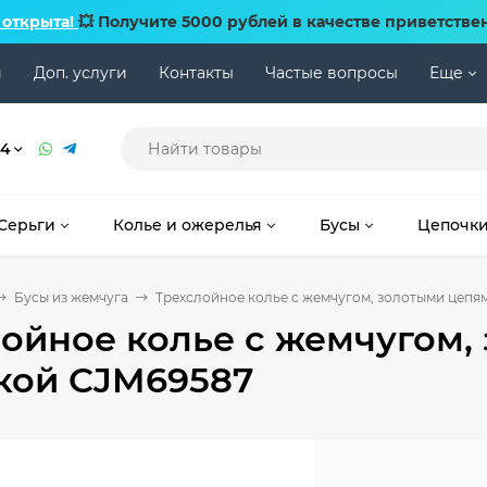
 открыта!
💥 Получите 5000 рублей в качестве приветстве
и
Доп. услуги
Контакты
Частые вопросы
Еще
74
Серьги
Колье и ожерелья
Бусы
Цепочк
Бусы из жемчуга
Трехслойное колье с жемчугом, золотыми цепя
ойное колье с жемчугом,
кой CJM69587