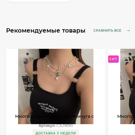
Рекомендуемые товары
СРАВНИТЬ ВСЕ
ХИТ
Многослойное колье из жемчуга с
Многос
зеленым камнем CJL19690
виктори
Артикул:
CJL19690
ДОСТАВКА 3 НЕДЕЛИ