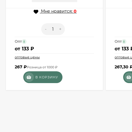
Мне нравится:
0
-
+
Опт
Опт
i
i
от
133 ₽
от
133 
оптовые цены
оптовые 
267
₽
267,30
Розница от 1000 ₽
В КОРЗИНУ