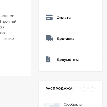
Мешочек (5*7см)
Q73882
26,60
₽
весками.
Оплата
16,90
₽
. Прочный
ом
ных
Доставка
Мешочек (5*7см)
и легкие
Q73940
26,60
₽
16,90
₽
Документы
Мешочек (5*7см)
Q73952
24,90
₽
16,90
₽
РАСПРОДАЖА!
Серебристая