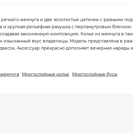
 речного жемчуга и две золотистые цепочки с разными под
а и крупная рельефная ракушка с перламутровым блеском
 создавая законченную композицию. Колье из жемчуга в так
 изысканный вкус владелицы. Модель представлена в раз
двесок. Аксессуар прекрасно дополняет вечерние наряды 
 жемчуга
Многослойные колье
Многослойные бусы