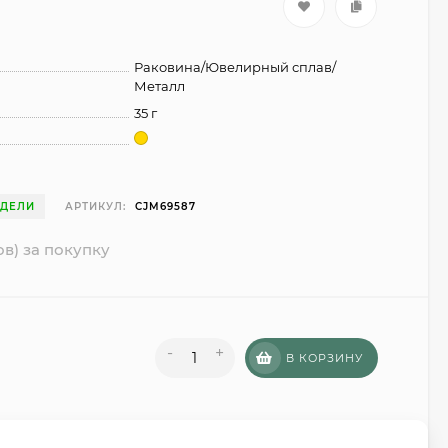
Раковина/Ювелирный сплав/
Металл
35 г
ЕДЕЛИ
АРТИКУЛ:
CJM69587
ов) за покупку
-
+
В КОРЗИНУ