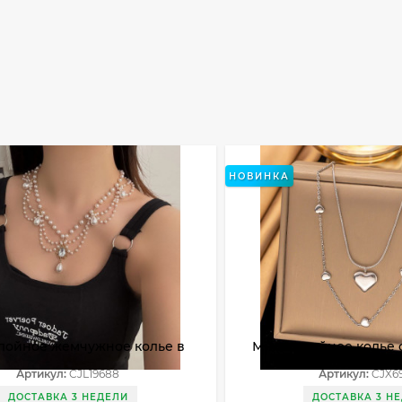
НОВИНКА
лойное жемчужное колье в
Многослойное колье 
анском стиле CJL19688
серебристым сердце
Артикул:
CJL19688
Артикул:
CJX6
титановой стали CJX6
ДОСТАВКА 3 НЕДЕЛИ
ДОСТАВКА 3 Н