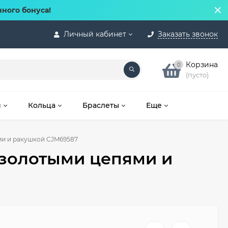
нного бонуса!
Личный кабинет
Заказать звонок
Корзина
0
(пусто)
и
Кольца
Браслеты
Еще
ми и ракушкой CJM69587
 золотыми цепями и