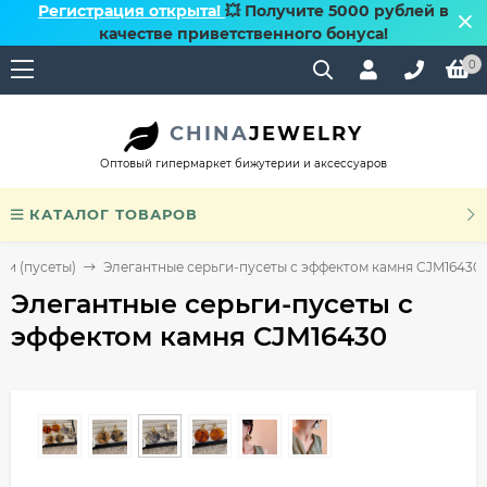
Регистрация открыта!
💥 Получите 5000 рублей в
качестве приветственного бонуса!
0
CHINA
JEWELRY
Оптовый гипермаркет бижутерии и аксессуаров
КАТАЛОГ ТОВАРОВ
ки (пусеты)
Элегантные серьги-пусеты с эффектом камня CJM16430
Элегантные серьги-пусеты с
эффектом камня CJM16430