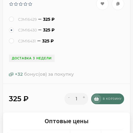
325
₽
CJM16429
325
₽
CJM16430
325
₽
CJM16431
ДОСТАВКА 3 НЕДЕЛИ
+
32
бонус(ов) за покупку
325
₽
-
+
В КОРЗИНУ
Оптовые цены