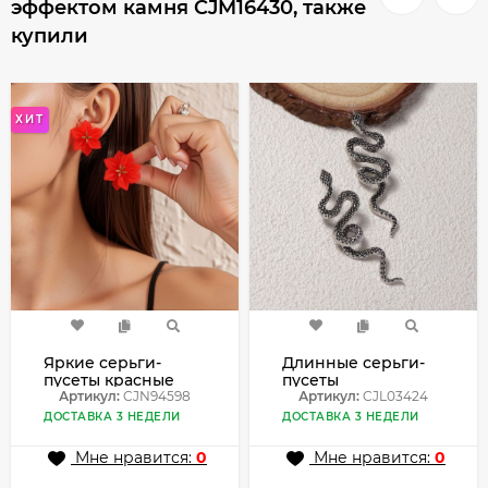
эффектом камня CJM16430, также
купили
ХИТ
Яркие серьги-
Длинные серьги-
пусеты красные
пусеты
цветы CJN94598
Артикул:
CJN94598
Свернувшиеся
Артикул:
CJL03424
змеи в темном
ДОСТАВКА 3 НЕДЕЛИ
ДОСТАВКА 3 НЕДЕЛИ
металле CJL03424
Мне нравится:
0
Мне нравится:
0