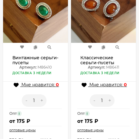
Винтажные серьги-
Классические
пусеты
серьги-пусеты
изумрудные овалы
Артикул:
M86410
янтарные овалы
Артикул:
M86411
M86410
M86411
ДОСТАВКА 3 НЕДЕЛИ
ДОСТАВКА 3 НЕДЕЛИ
Мне нравится:
0
Мне нравится:
0
-
+
-
+
Опт
Опт
i
i
от
175 ₽
от
175 ₽
оптовые цены
оптовые цены