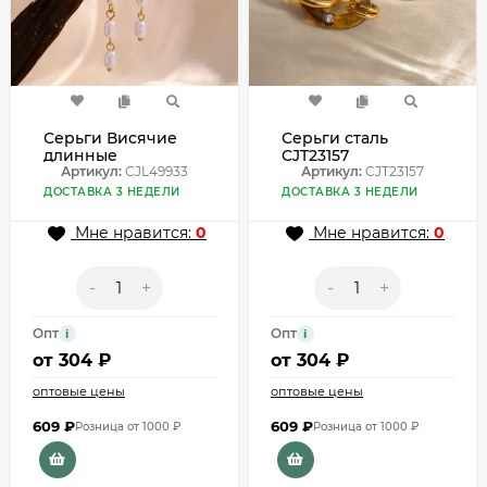
Серьги Висячие
Серьги сталь
длинные
CJT23157
Жемчужные нити
Артикул:
CJL49933
Артикул:
CJT23157
CJL49933
ДОСТАВКА 3 НЕДЕЛИ
ДОСТАВКА 3 НЕДЕЛИ
Мне нравится:
0
Мне нравится:
0
-
+
-
+
Опт
Опт
i
i
от
304 ₽
от
304 ₽
оптовые цены
оптовые цены
609
₽
609
₽
Розница от 1000 ₽
Розница от 1000 ₽