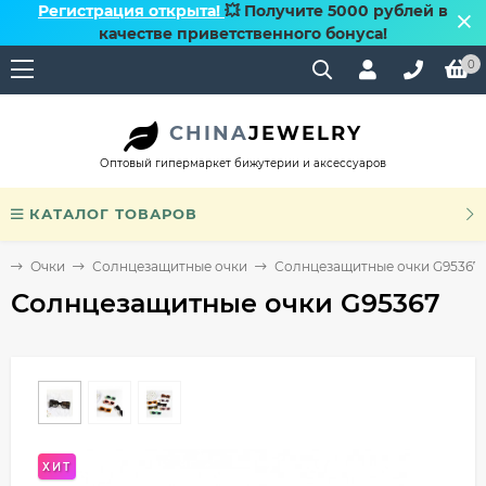
Регистрация открыта!
💥 Получите 5000 рублей в
качестве приветственного бонуса!
0
CHINA
JEWELRY
Оптовый гипермаркет бижутерии и аксессуаров
КАТАЛОГ ТОВАРОВ
я
Очки
Солнцезащитные очки
Солнцезащитные очки G95367
Солнцезащитные очки G95367
ХИТ