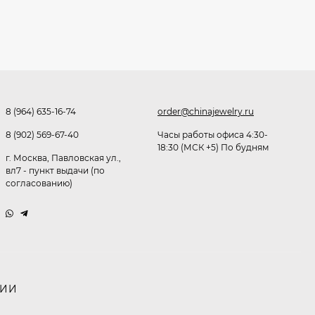
291,80
₽
253
₽
Очки K82133
8 (964) 635-16-74
order@chinajewelry.ru
255
₽
8 (902) 569-67-40
Часы работы офиса 4:30-
18:30 (МСК +5) По будням
г. Москва, Павловская ул.,
вл7 - пункт выдачи (по
Очки P96375
согласованию)
247,30
₽
199
₽
Очки K82287
НИИ
245,90
₽