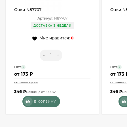
Очки N87707
Очки N
Артикул:
N87707
ДОСТАВКА 3 НЕДЕЛИ
Мне нравится:
0
-
+
Опт
Опт
i
i
от
173 ₽
от
173 
оптовые цены
оптовые 
346
₽
346
₽
Розница от 1000 ₽
Ро
В КОРЗИНУ