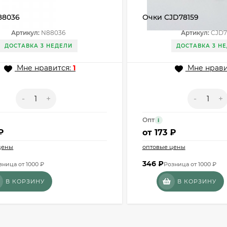
88036
Очки CJD78159
Артикул:
N88036
Артикул:
CJD7
ДОСТАВКА 3 НЕДЕЛИ
ДОСТАВКА 3 Н
Мне нравится:
1
Мне нрави
-
+
-
+
Опт
i
₽
от
173 ₽
цены
оптовые цены
346
₽
зница от 1000 ₽
Розница от 1000 ₽
В КОРЗИНУ
В КОРЗИНУ