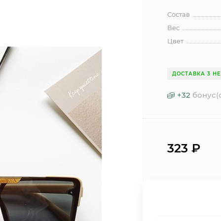
Состав
Вес
Цвет
ДОСТАВКА 3 Н
+
32
бонус(
323
₽