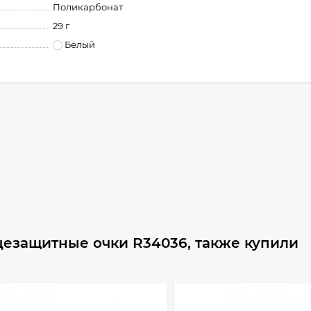
Поликарбонат
29 г
Белый
цезащитные очки R34036, также купили