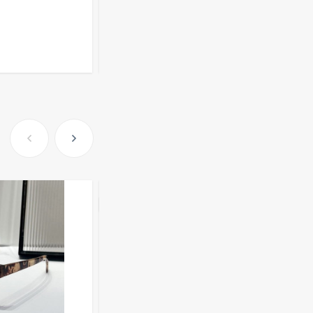
477
₽
Розница от 1000 ₽
Очки Q40353
В КОРЗИНУ
512,30
₽
339
₽
Часы мужские K32243
471,40
₽
379
₽
ХИТ
Ободок F21530
477
₽