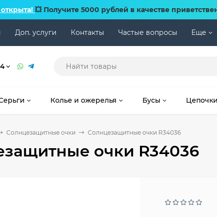
 открыта!
💥 Получите 5000 рублей в качестве приветстве
и
Доп. услуги
Контакты
Частые вопросы
Еще
74
Серьги
Колье и ожерелья
Бусы
Цепочк
Солнцезащитные очки
Солнцезащитные очки R34036
езащитные очки R34036