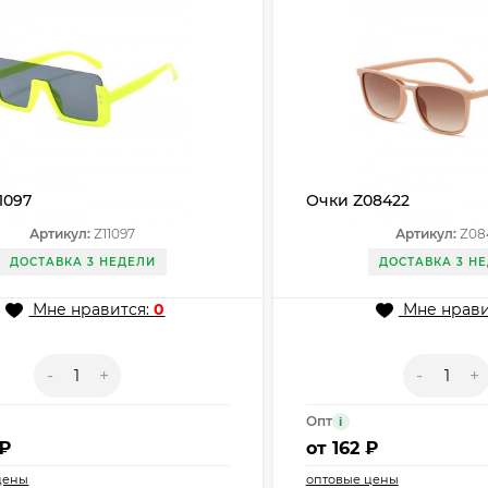
1097
Очки Z08422
Артикул:
Z11097
Артикул:
Z08
ДОСТАВКА 3 НЕДЕЛИ
ДОСТАВКА 3 Н
Мне нравится:
0
Мне нрави
-
+
-
+
Опт
i
 ₽
от
162 ₽
цены
оптовые цены