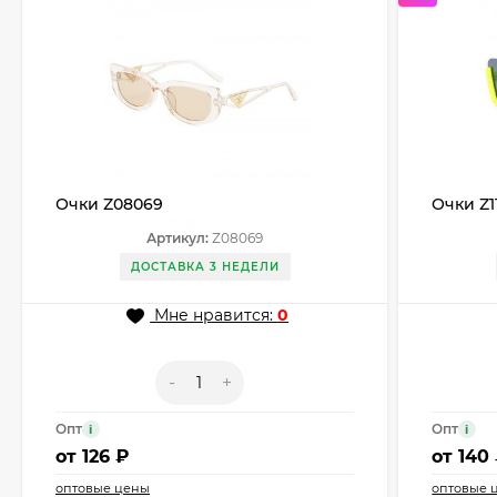
Очки Z08069
Очки Z1
Артикул:
Z08069
ДОСТАВКА 3 НЕДЕЛИ
Мне нравится:
0
-
+
Опт
Опт
i
i
от
126 ₽
от
140
оптовые цены
оптовые 