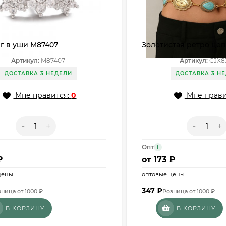
г в уши M87407
Золотистая ретро цеп
бирюзой в этническо
Артикул:
M87407
Артикул:
CJX8
CJX83847
ДОСТАВКА 3 НЕДЕЛИ
ДОСТАВКА 3 Н
Мне нравится:
0
Мне нрави
-
+
-
+
Опт
i
₽
от
173 ₽
цены
оптовые цены
347
₽
ница от 1000 ₽
Розница от 1000 ₽
В КОРЗИНУ
В КОРЗИНУ