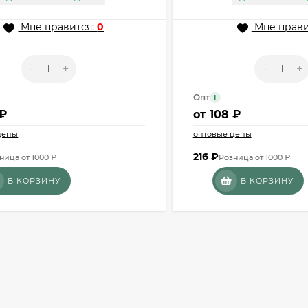
Мне нравится:
0
Мне нрави
-
+
-
+
Опт
i
 ₽
от
108 ₽
цены
оптовые цены
216
₽
ница от 1000 ₽
Розница от 1000 ₽
В КОРЗИНУ
В КОРЗИНУ