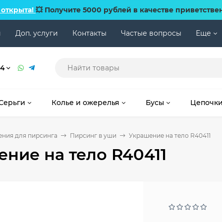
 открыта!
💥 Получите 5000 рублей в качестве приветстве
и
Доп. услуги
Контакты
Частые вопросы
Еще
74
Серьги
Колье и ожерелья
Бусы
Цепочк
ния для пирсинга
Пирсинг в уши
Украшение на тело R40411
ние на тело R40411