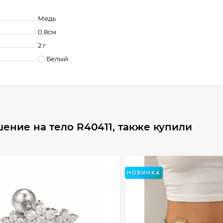
Медь
0.8см
2 г
Белый
ение на тело R40411, также купили
НОВИНКА