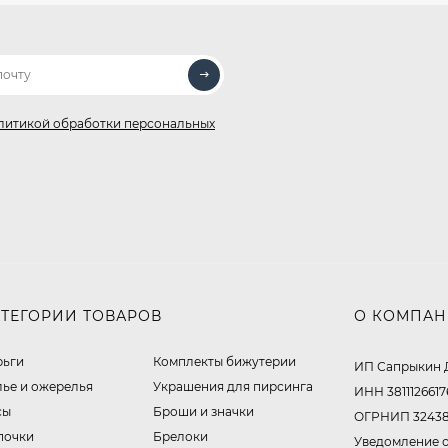
литикой обработки персональных
АТЕГОРИИ ТОВАРОВ
О КОМПА
рьги
Комплекты бижутерии
ИП Сапрыкин 
лье и ожерелья
Украшения для пирсинга
ИНН 3811126617
сы
Броши и значки
ОГРНИП 32438
почки
Брелоки
Уведомление о