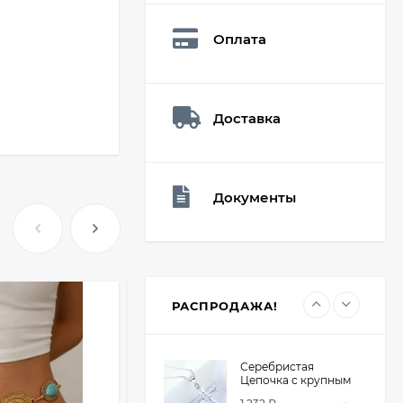
Q73882
26,60
₽
Оплата
19
₽
Доставка
Мешочек (5*7см)
Q73940
26,60
₽
19
₽
Документы
Мешочек (5*7см)
Q73952
24,90
₽
19
₽
РАСПРОДАЖА!
Серебристая
Цепочка с крупным
крестом из