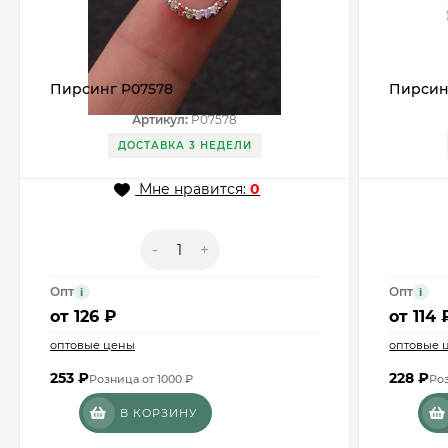
Пирсинг P07578
Пирсин
Артикул:
P07578
ДОСТАВКА 3 НЕДЕЛИ
Мне нравится:
0
-
+
Опт
Опт
i
i
от
126 ₽
от
114 
оптовые цены
оптовые 
253
₽
228
₽
Розница от 1000 ₽
Роз
В КОРЗИНУ