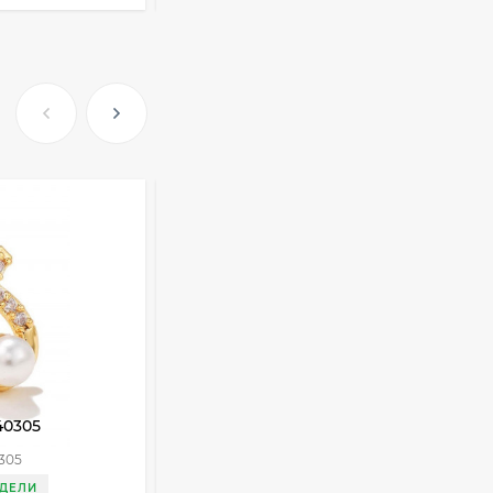
Очки Q40353
512,30
₽
339
₽
Часы мужские K32243
471,40
₽
379
₽
Ободок F21530
40305
Украшение на тело R40293
477
₽
305
Артикул:
R40293
ЕДЕЛИ
ДОСТАВКА 3 НЕДЕЛИ