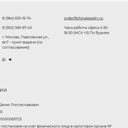
Очки P38980
291,80
₽
8 (964) 635-16-74
order@chinajewelry.ru
253
₽
8 (902) 569-67-40
Часы работы офиса 4:30-
18:30 (МСК +5) По будням
г. Москва, Павловская ул.,
Очки K82133
вл7 - пункт выдачи (по
согласованию)
255
₽
Очки P96375
НИИ
247,30
₽
199
₽
Денис Ростиславович
61
5000063725
Очки K82287
 постановке на учет физического лица в налоговом органе №