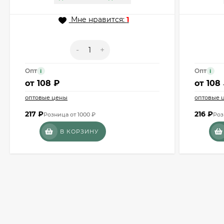
Мне нравится:
1
-
+
Опт
Опт
i
i
от
108 ₽
от
108
оптовые цены
оптовые 
217
₽
216
₽
Розница от 1000 ₽
Роз
В КОРЗИНУ